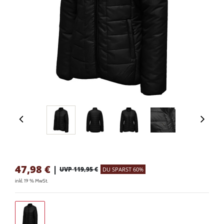
47,98
€
|
UVP 119,95 €
DU SPARST 60%
inkl. 19 % MwSt.