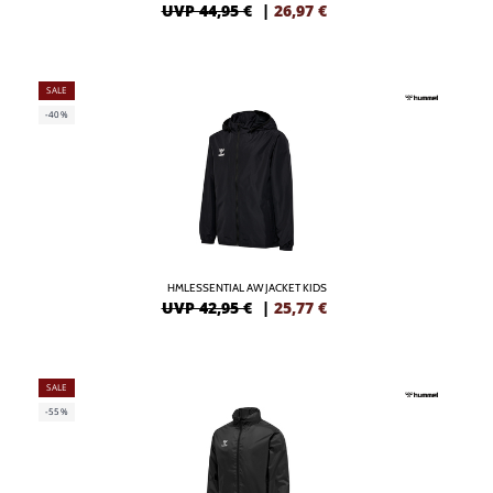
UVP 44,95 €
|
26,97
€
SALE
-40%
HMLESSENTIAL AW JACKET KIDS
UVP 42,95 €
|
25,77
€
SALE
-55%