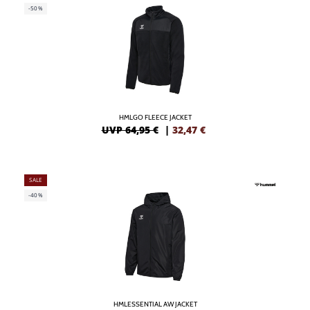
-50%
HMLGO FLEECE JACKET
UVP 64,95 €
|
32,47
€
SALE
-40%
HMLESSENTIAL AW JACKET