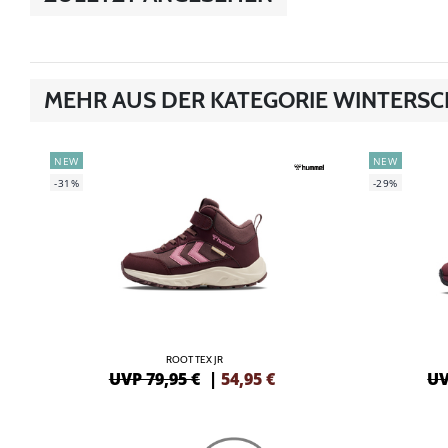
MEHR AUS DER KATEGORIE WINTERS
NEW
NEW
-31%
-29%
ROOT TEX JR
UVP 79,95 €
|
54,95
€
UV