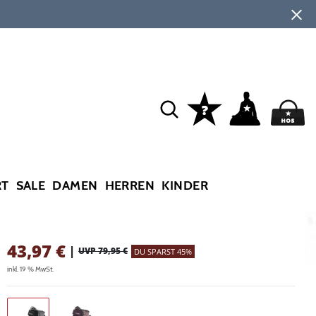
RT
SALE
DAMEN
HERREN
KINDER
43,97
€
|
UVP 79,95 €
DU SPARST 45%
inkl. 19 % MwSt.