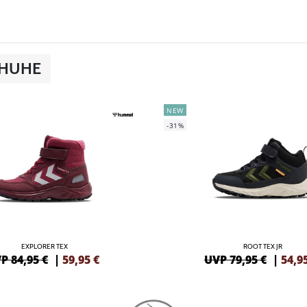
CHUHE
NEW
-31%
EXPLORER TEX
ROOT TEX JR
P 84,95 €
|
59,95
€
UVP 79,95 €
|
54,9