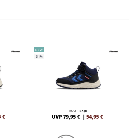
NEW
-31%
ROOT TEX JR
5
€
UVP 79,95 €
|
54,95
€