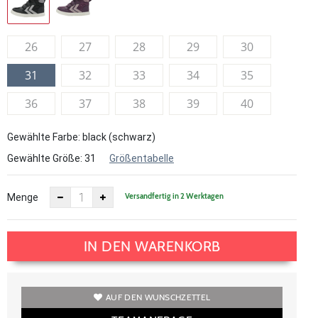
26
27
28
29
30
31
32
33
34
35
36
37
38
39
40
Gewählte Farbe: black (schwarz)
Gewählte Größe:
31
Größentabelle
Versandfertig in 2 Werktagen
Menge
IN DEN WARENKORB
AUF DEN WUNSCHZETTEL