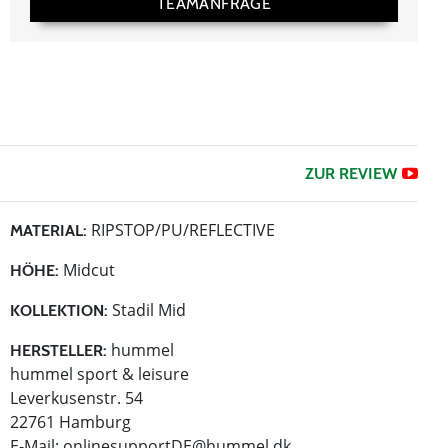
TEAMANFRAGE
ZUR REVIEW
RIPSTOP/PU/REFLECTIVE
MATERIAL:
Midcut
HÖHE:
Stadil Mid
KOLLEKTION:
hummel
HERSTELLER:
hummel sport & leisure
Leverkusenstr. 54
22761 Hamburg
E-Mail:
onlinesupportDE@hummel.dk