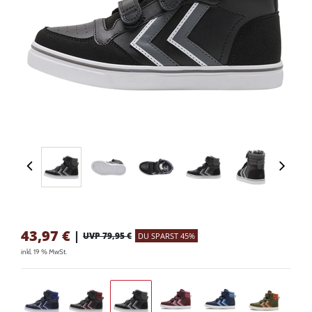
43,97
€
|
UVP 79,95 €
DU SPARST 45%
inkl. 19 % MwSt.