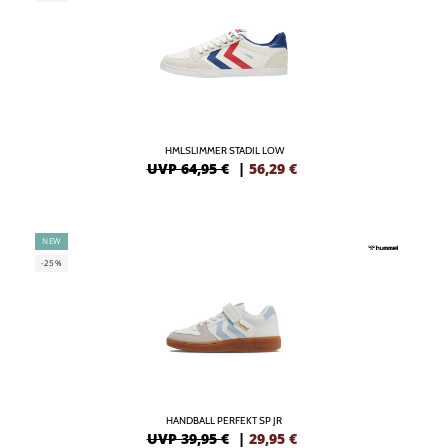
HMLSLIMMER STADIL LOW
UVP 64,95 €
|
56,29
€
NEW
-25%
HANDBALL PERFEKT SP JR
UVP 39,95 €
|
29,95
€