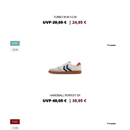
TURBO RUN 1.0 JR
UVP 29,95 €
|
24,95
€
NEW
-20%
HANDBALL PERFEKT SP
UVP 49,95 €
|
39,95
€
SALE
-13%