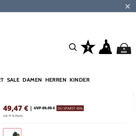
RT
SALE
DAMEN
HERREN
KINDER
49,47
€
|
UVP 89,95 €
DU SPARST 45%
inkl. 19 % MwSt.