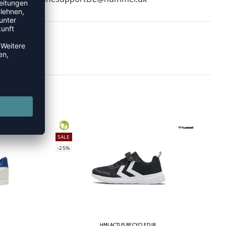
GREEN
SALE
-25%
HMLACTUS RECYCLED JR