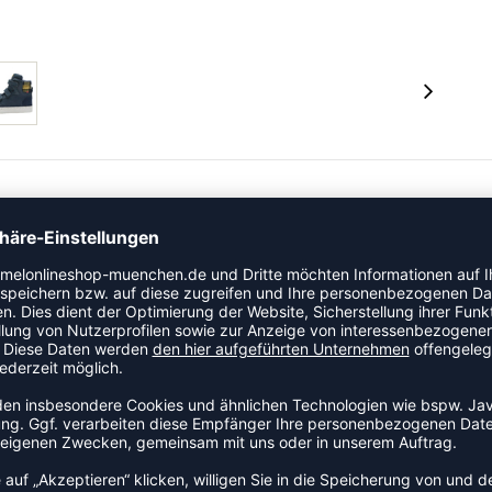
zentes, farbenfrohes Muster. Dieser hummel® Sneaker
t und Polsterung am Knöchel. Bei diesem Modell ist die
gestattet. Das Obermaterial dieses Sneakers besteht
vor den saisonalen Elementen!