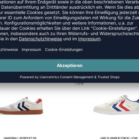
SALE
-13%
HANDBALL PERFEKT SP
HMLSLIMMER STADIL LOW