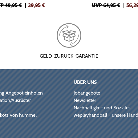
P 49,95 €
|
39,95
€
UVP 64,95 €
|
56,2
GELD-ZURÜCK-GARANTIE
ÜBER UNS
ng Angebot einholen
Jobangebote
ation/Ausrüster
Newsletter
Nachhaltigkeit und Soziales
Trikots von hummel
weplayhandball - unsere Hand