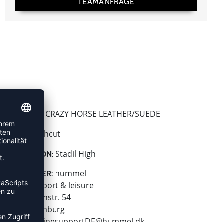
TEAMANFRAGE
CRAZY HORSE LEATHER/SUEDE
MATERIAL:
Highcut
HÖHE:
Stadil High
KOLLEKTION:
hummel
HERSTELLER:
hummel sport & leisure
Leverkusenstr. 54
22761 Hamburg
E-Mail:
onlinesupportDE@hummel.dk