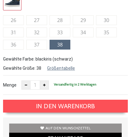
26
27
28
29
30
31
32
33
34
35
36
37
38
Gewählte Farbe: blackiris (schwarz)
Gewählte Größe:
38
Größentabelle
Versandfertig in 2 Werktagen
Menge
IN DEN WARENKORB
AUF DEN WUNSCHZETTEL