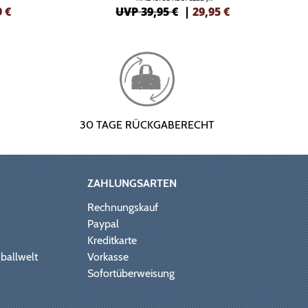
9
€
UVP 39,95 €
|
29,95
€
30 TAGE RÜCKGABERECHT
ZAHLUNGSARTEN
Rechnungskauf
Paypal
Kreditkarte
ballwelt
Vorkasse
Sofortüberweisung