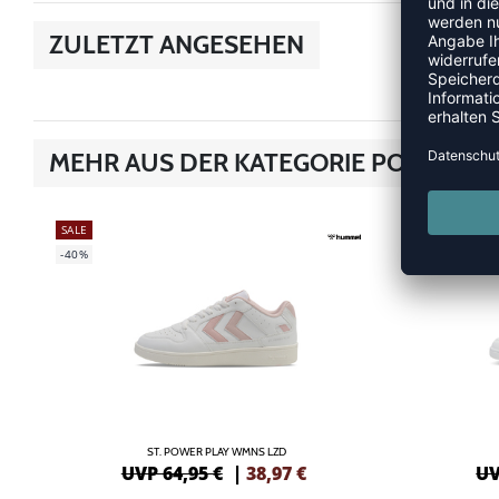
ZULETZT ANGESEHEN
MEHR AUS DER KATEGORIE POWER PL
SALE
SALE
-40%
-26%
ST. POWER PLAY WMNS LZD
UVP 64,95 €
|
38,97
€
UV