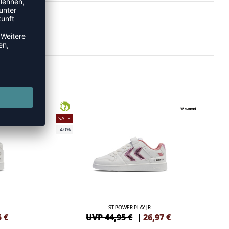
GREEN
SALE
-40%
ST POWER PLAY JR
5
€
UVP 44,95 €
|
26,97
€