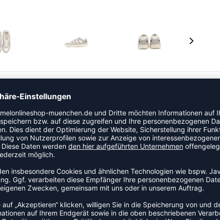
el der Kategorie Handballschuhe. Die Sohle und das
gelegt. Das Modell ist Teil der Power Play-Kollektion