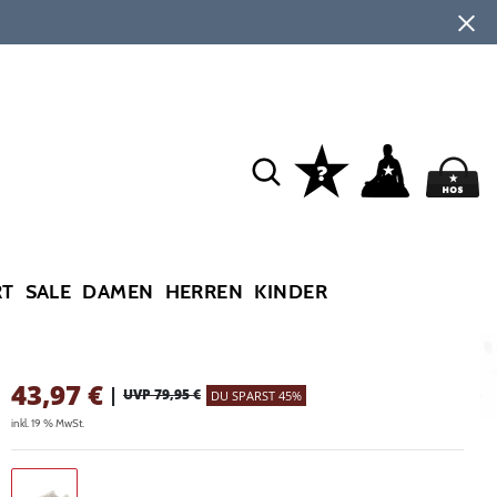
RT
SALE
DAMEN
HERREN
KINDER
43,97
€
|
UVP 79,95 €
DU SPARST 45%
inkl. 19 % MwSt.