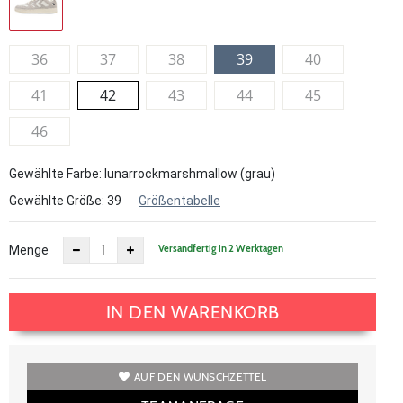
36
37
38
39
40
41
42
43
44
45
46
Gewählte Farbe: lunarrockmarshmallow (grau)
Gewählte Größe:
39
Größentabelle
Versandfertig in 2 Werktagen
Menge
IN DEN WARENKORB
AUF DEN WUNSCHZETTEL