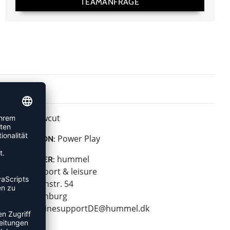
TEAMANFRAGE
Lowcut
HÖHE:
Power Play
KOLLEKTION:
hummel
HERSTELLER:
hummel sport & leisure
Leverkusenstr. 54
22761 Hamburg
E-Mail:
onlinesupportDE@hummel.dk