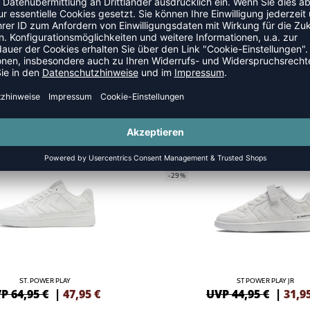
AY
NEW
GREEN
-29%
ST. POWER PLAY
ST POWER PLAY JR
P 64,95 €
|
47,95
€
UVP 44,95 €
|
31,9