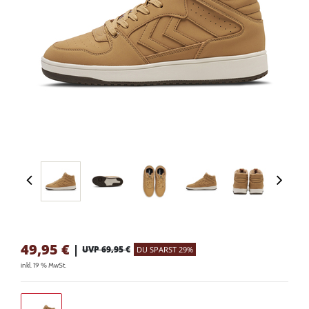
49,95
€
|
UVP 69,95 €
DU SPARST 29%
inkl. 19 % MwSt.