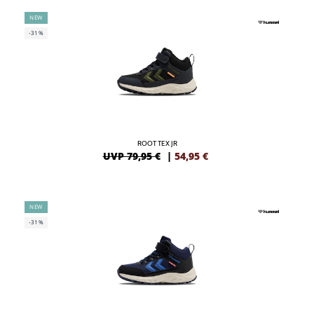
NEW
-31%
ROOT TEX JR
UVP 79,95 €
|
54,95
€
NEW
-31%