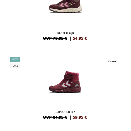
ROOT TEX JR
UVP 79,95 €
|
54,95
€
NEW
-29%
EXPLORER TEX
UVP 84,95 €
|
59,95
€