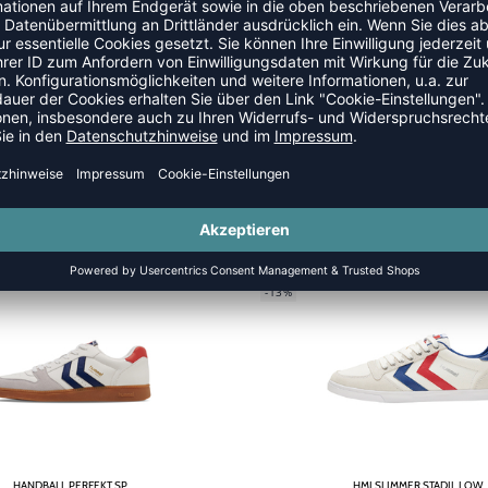
SALE
-13%
HANDBALL PERFEKT SP
HMLSLIMMER STADIL LOW