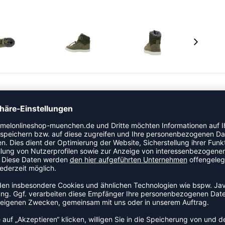
ße mit den SPLASH JR Sneaker. Dieser hummel® Sneaker
 Fleecefutter und verfügt außerdem über eine
erbesserte Atmungsaktivität sorgt. Der gepolsterte
festigt werden, um deine Knöchel warm zu halten.