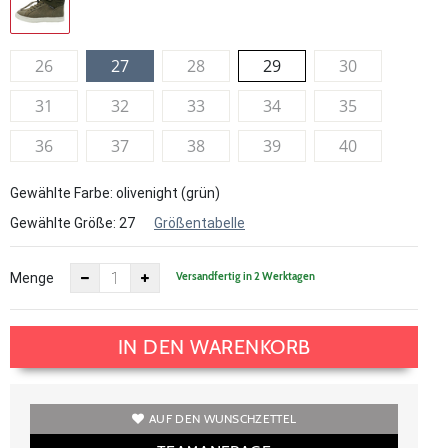
26
27
28
29
30
31
32
33
34
35
36
37
38
39
40
Gewählte Farbe: olivenight (grün)
Gewählte Größe:
27
Größentabelle
Versandfertig in 2 Werktagen
Menge
IN DEN WARENKORB
AUF DEN WUNSCHZETTEL