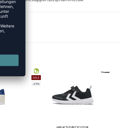
GREEN
SALE
-25%
HMLACTUS RECYCLED JR