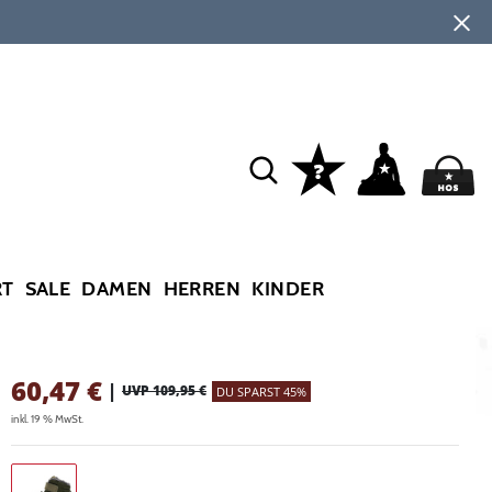
RT
SALE
DAMEN
HERREN
KINDER
60,47
€
|
UVP 109,95 €
DU SPARST 45%
inkl. 19 % MwSt.