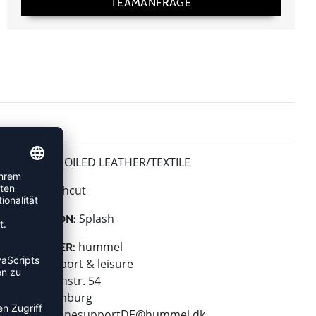
TEAMANFRAGE
OILED LEATHER/TEXTILE
MATERIAL:
Highcut
HÖHE:
Splash
KOLLEKTION:
hummel
HERSTELLER:
hummel sport & leisure
Leverkusenstr. 54
22761 Hamburg
E-Mail:
onlinesupportDE@hummel.dk