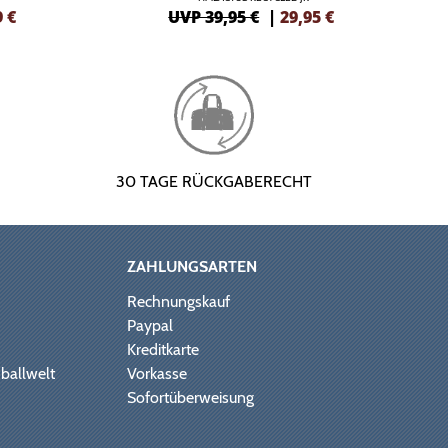
9
€
UVP 39,95 €
|
29,95
€
30 TAGE RÜCKGABERECHT
ZAHLUNGSARTEN
Rechnungskauf
Paypal
Kreditkarte
ballwelt
Vorkasse
Sofortüberweisung