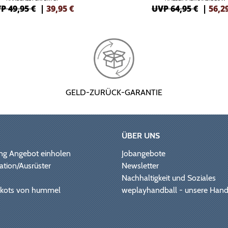
P 49,95 €
|
39,95
€
UVP 64,95 €
|
56,2
GELD-ZURÜCK-GARANTIE
ÜBER UNS
ng Angebot einholen
Jobangebote
ation/Ausrüster
Newsletter
Nachhaltigkeit und Soziales
Trikots von hummel
weplayhandball - unsere Hand