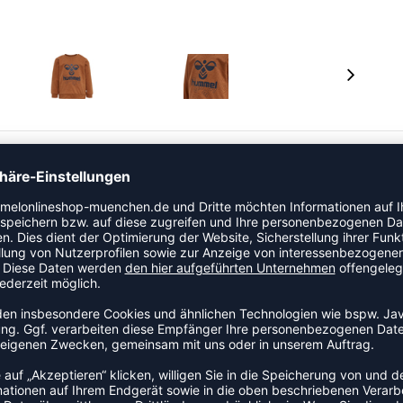
e mit Stretch ist eine praktische Lage zum Überziehen
ber einen Druckknopfverschluss an der Schulter und
große Bumblebee® Logo auf der Vorderseite in