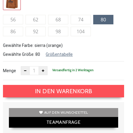
56
62
68
74
80
86
92
98
104
Gewählte Farbe: sierra (orange)
Gewählte Größe:
80
Größentabelle
Versandfertig in 2 Werktagen
Menge
IN DEN WARENKORB
AUF DEN WUNSCHZETTEL
TEAMANFRAGE