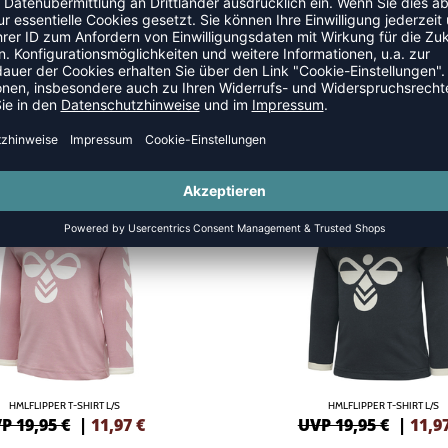
SALE
-40%
HMLFLIPPER T-SHIRT L/S
HMLFLIPPER T-SHIRT L/S
P 19,95 €
|
11,97
€
UVP 19,95 €
|
11,9