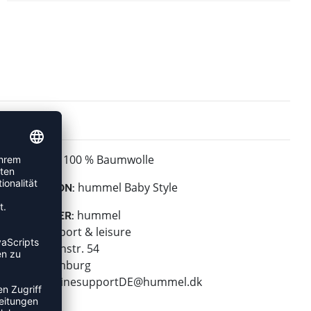
100 % Baumwolle
MATERIAL:
hummel Baby Style
KOLLEKTION:
hummel
HERSTELLER:
hummel sport & leisure
Leverkusenstr. 54
22761 Hamburg
E-Mail:
onlinesupportDE@hummel.dk