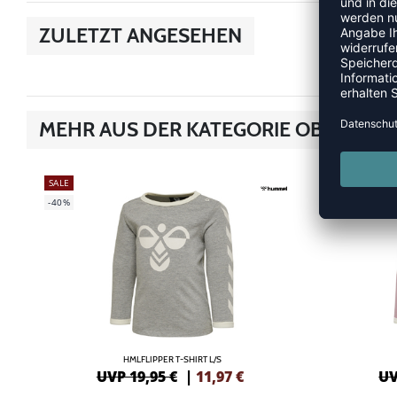
ZULETZT ANGESEHEN
MEHR AUS DER KATEGORIE OBERTEILE
SALE
SALE
-40%
-40%
HMLFLIPPER T-SHIRT L/S
UVP 19,95 €
|
11,97
€
UV