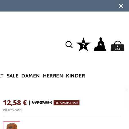
RT
SALE
DAMEN
HERREN
KINDER
12,58
€
|
UVP 27,95 €
DU SPARST 55%
inkl. 19 % MwSt.