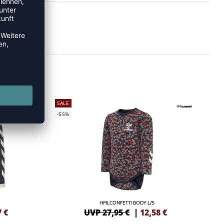
SALE
-55%
HMLCONFETTI BODY L/S
7
€
UVP 27,95 €
|
12,58
€