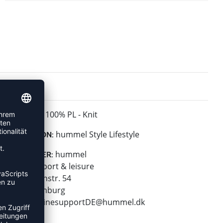
100% PL - Knit
MATERIAL:
hummel Style Lifestyle
KOLLEKTION:
hummel
HERSTELLER:
hummel sport & leisure
Leverkusenstr. 54
22761 Hamburg
E-Mail:
onlinesupportDE@hummel.dk