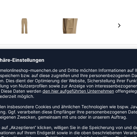
m Stoff gefertigt, um den Komfort zu erhöhen. Die
sstasche auf der Rückseite zur sicheren Aufbewahrung
nden den Look ab.