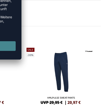
SALE
-30%
HMLPULSE SWEAT PANTS
7
€
UVP 29,95 €
|
20,97
€