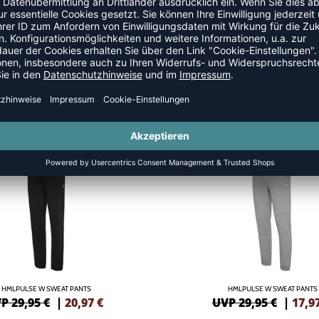
SALE
-40%
HMLPULSE W SWEAT PANTS
HMLPULSE W SWEAT PANTS
P 29,95 €
|
20,97
€
UVP 29,95 €
|
17,9