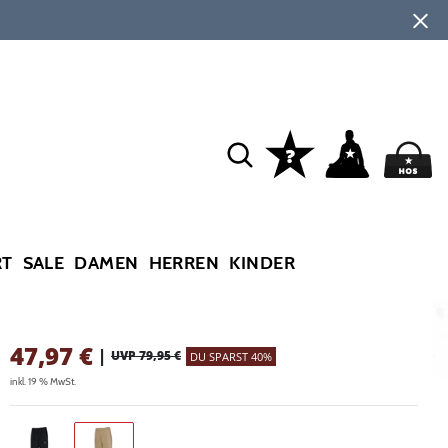
RT
SALE
DAMEN
HERREN
KINDER
47,97
€
|
UVP 79,95 €
DU SPARST 40%
inkl. 19 % MwSt.