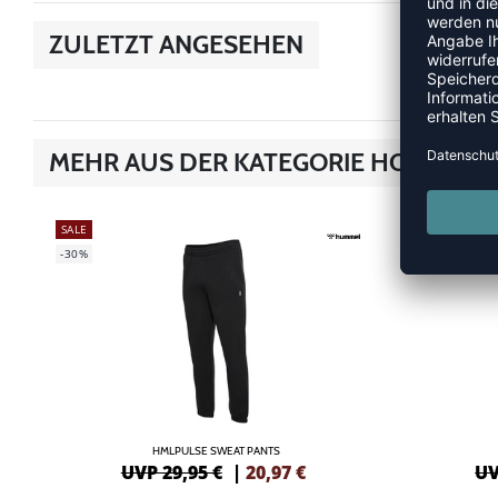
ZULETZT ANGESEHEN
MEHR AUS DER KATEGORIE HOSEN
SALE
SALE
-30%
-30%
HMLPULSE SWEAT PANTS
UVP 29,95 €
|
20,97
€
UV