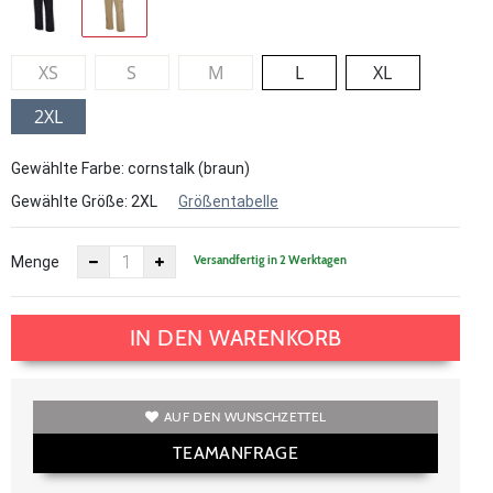
XS
S
M
L
XL
2XL
Gewählte Farbe: cornstalk (braun)
Gewählte Größe:
2XL
Größentabelle
Versandfertig in 2 Werktagen
Menge
IN DEN WARENKORB
AUF DEN WUNSCHZETTEL
TEAMANFRAGE