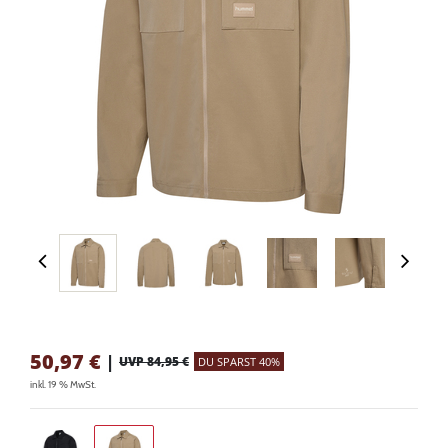
50,97
€
|
UVP 84,95 €
DU SPARST 40%
inkl. 19 % MwSt.