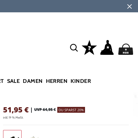
RT
SALE
DAMEN
HERREN
KINDER
51,95
€
|
UVP 64,95 €
DU SPARST 20%
inkl. 19 % MwSt.