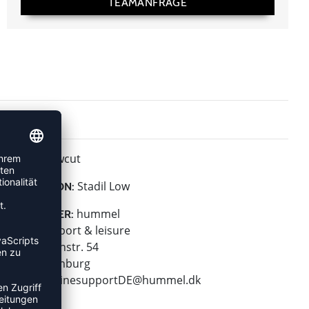
TEAMANFRAGE
Lowcut
HÖHE:
Stadil Low
KOLLEKTION:
hummel
HERSTELLER:
hummel sport & leisure
Leverkusenstr. 54
22761 Hamburg
E-Mail:
onlinesupportDE@hummel.dk