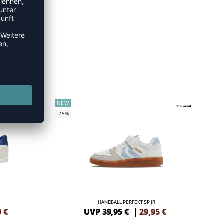
NEW
-25%
HANDBALL PERFEKT SP JR
9
€
UVP 39,95 €
|
29,95
€