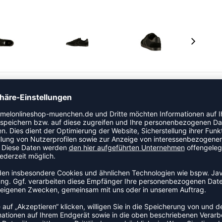
ederschuh. Ein klassischer Sneaker ohne Schnick
ere Farben von der Sohle bis zum Schnürsenkel- in