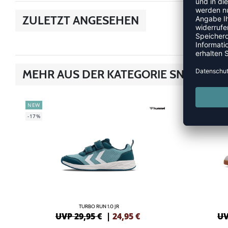
ZULETZT ANGESEHEN
MEHR AUS DER KATEGORIE SNEAKER
NEW
NEW
-17%
-20%
TURBO RUN 1.0 JR
UVP 29,95 €
|
24,95
€
UV