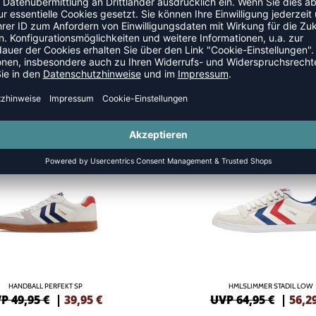
SALE
-13%
HANDBALL PERFEKT SP
HMLSLIMMER STADIL LOW
P 49,95 €
|
39,95
€
UVP 64,95 €
|
56,2