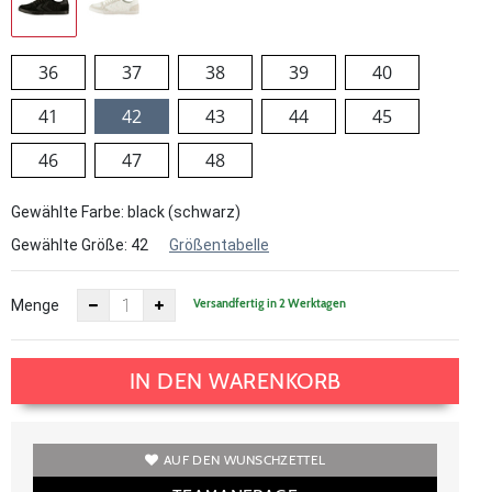
36
37
38
39
40
41
42
43
44
45
46
47
48
Gewählte Farbe: black (schwarz)
Gewählte Größe:
42
Größentabelle
Versandfertig in 2 Werktagen
Menge
IN DEN WARENKORB
AUF DEN WUNSCHZETTEL