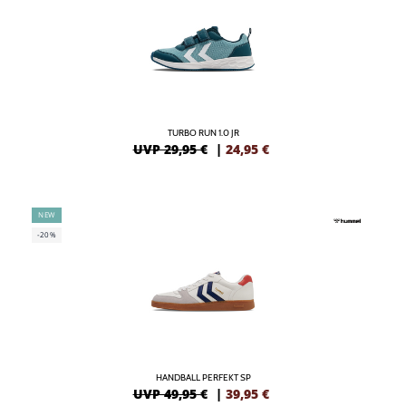
TURBO RUN 1.0 JR
UVP 29,95 €
|
24,95
€
NEW
-20%
HANDBALL PERFEKT SP
UVP 49,95 €
|
39,95
€