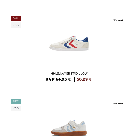
SALE
-13%
HMLSLIMMER STADIL LOW
UVP 64,95 €
|
56,29
€
NEW
-25%