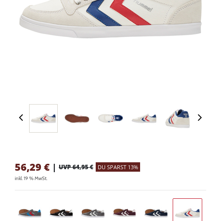
56,29
€
|
UVP 64,95 €
DU SPARST 13%
inkl. 19 % MwSt.