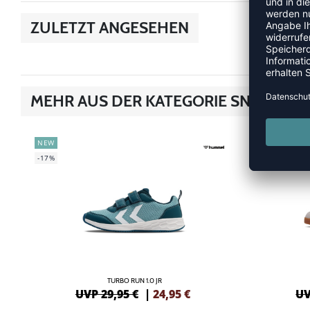
ZULETZT ANGESEHEN
MEHR AUS DER KATEGORIE SNEAKER
NEW
NEW
-17%
-20%
TURBO RUN 1.0 JR
UVP 29,95 €
|
24,95
€
UV