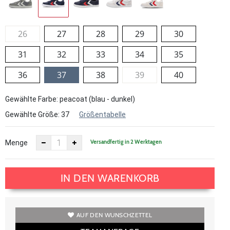
26
27
28
29
30
31
32
33
34
35
36
37
38
39
40
Gewählte Farbe: peacoat (blau - dunkel)
Gewählte Größe:
37
Größentabelle
Versandfertig in 2 Werktagen
Menge
IN DEN WARENKORB
AUF DEN WUNSCHZETTEL