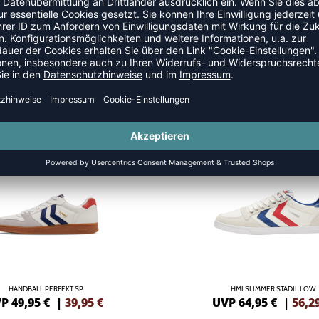
SALE
-13%
HANDBALL PERFEKT SP
HMLSLIMMER STADIL LOW
P 49,95 €
|
39,95
€
UVP 64,95 €
|
56,2