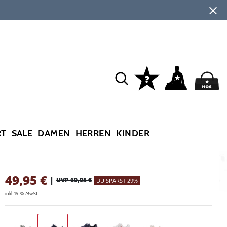
RT
SALE
DAMEN
HERREN
KINDER
49,95
€
|
UVP 69,95 €
DU SPARST 29%
inkl. 19 % MwSt.