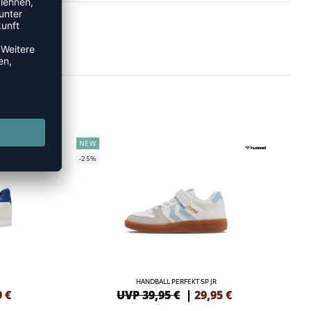
NEW
-25%
HANDBALL PERFEKT SP JR
9
€
UVP 39,95 €
|
29,95
€