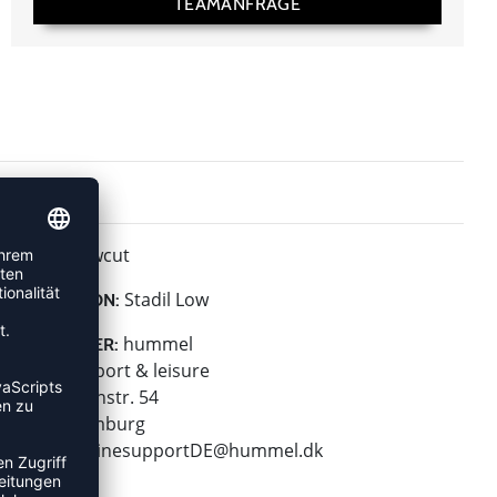
TEAMANFRAGE
Lowcut
HÖHE:
Stadil Low
KOLLEKTION:
hummel
HERSTELLER:
hummel sport & leisure
Leverkusenstr. 54
22761 Hamburg
E-Mail:
onlinesupportDE@hummel.dk