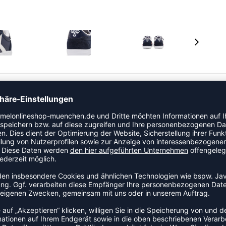
kone, der die Aufmerksamkeit auf sich zieht. Mit einem
hle und einem Obermaterial aus Leder/Veloursleder in
chen Klettverschluss und ein kleines Detail in Form der