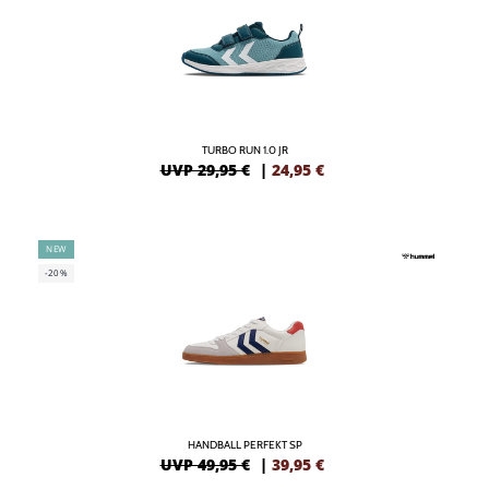
TURBO RUN 1.0 JR
UVP 29,95 €
|
24,95
€
NEW
-20%
HANDBALL PERFEKT SP
UVP 49,95 €
|
39,95
€