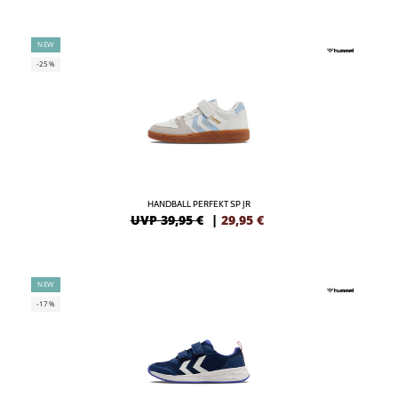
NEW
-25%
HANDBALL PERFEKT SP JR
UVP 39,95 €
|
29,95
€
NEW
-17%