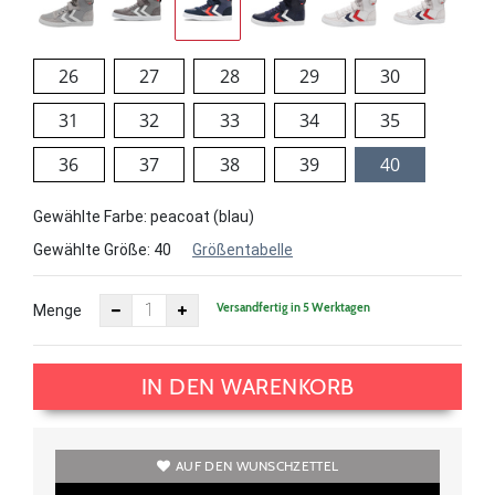
26
27
28
29
30
31
32
33
34
35
36
37
38
39
40
Gewählte Farbe: peacoat (blau)
Gewählte Größe:
40
Größentabelle
Versandfertig in 5 Werktagen
Menge
IN DEN WARENKORB
AUF DEN WUNSCHZETTEL