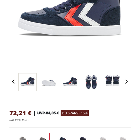
72,21
€
|
UVP 84,95 €
DU SPARST 15%
inkl. 19 % MwSt.