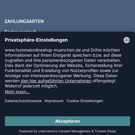
ZAHLUNGSARTEN
Rechnungskauf
Paypal
Kreditkarte
Vorkasse
Sofortüberweisung
NEWSLETTER
FOLLOW US
© 2026 Ballsportdirekt.de GmbH und Co. KG
LAST PIECES: Bekleidung - Spare bis zu 65%