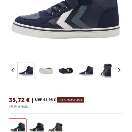
35,72
€
|
UVP 64,95 €
DU SPARST 45%
inkl. 19 % MwSt.