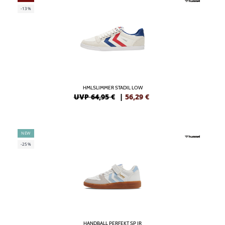
-13%
HMLSLIMMER STADIL LOW
UVP 64,95 €
|
56,29
€
NEW
-25%
HANDBALL PERFEKT SP JR