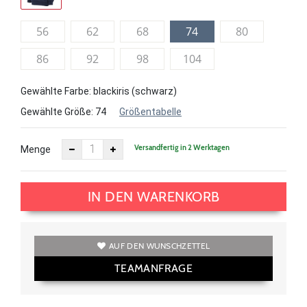
56
62
68
74
80
86
92
98
104
Gewählte Farbe: blackiris (schwarz)
Gewählte Größe:
74
Größentabelle
Versandfertig in 2 Werktagen
Menge
IN DEN WARENKORB
AUF DEN WUNSCHZETTEL
TEAMANFRAGE