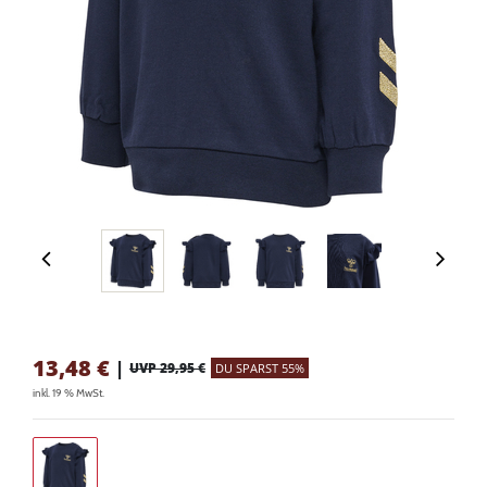
13,48
€
|
UVP 29,95 €
DU SPARST 55%
inkl. 19 % MwSt.