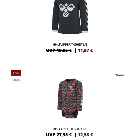
HMLFLIPPER T-SHIRT L/S
UVP 19,95 €
|
11,97
€
SALE
-55%
HMLCONFETTI BODY L/S
UVP 27,95 €
|
12,58
€