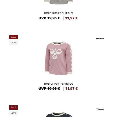
HMLFLIPPER T-SHIRT L/S
UVP 19,95 €
|
11,97
€
SALE
-40%
HMLFLIPPER T-SHIRT L/S
UVP 19,95 €
|
11,97
€
SALE
-40%