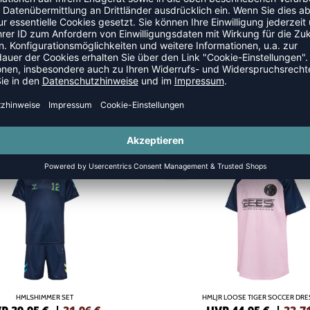
 RÖCKE
NEW
-25%
HMLSHIMMER SET
HMLJR LOOSE TIGER SOCCER DRES