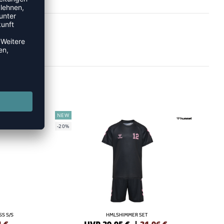
NEW
-20%
S S/S
HMLSHIMMER SET