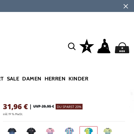
RT
SALE
DAMEN
HERREN
KINDER
31,96
€
|
UVP 39,95 €
DU SPARST 20%
inkl. 19 % MwSt.