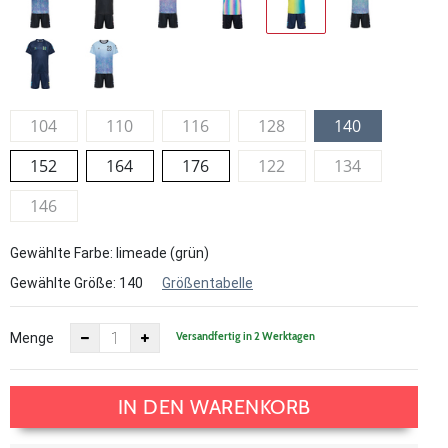
104
110
116
128
140
152
164
176
122
134
146
Gewählte Farbe: limeade (grün)
Gewählte Größe:
140
Größentabelle
Versandfertig in 2 Werktagen
Menge
IN DEN WARENKORB