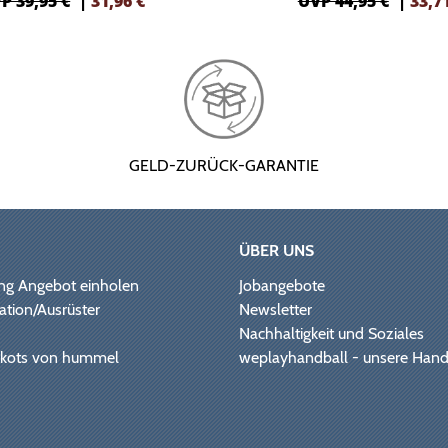
P 39,95 €
|
31,96
€
UVP 44,95 €
|
33,7
GELD-ZURÜCK-GARANTIE
ÜBER UNS
ng Angebot einholen
Jobangebote
ation/Ausrüster
Newsletter
Nachhaltigkeit und Soziales
Trikots von hummel
weplayhandball - unsere Hand