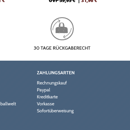
1
€
UVP 39,95 €
|
31,96
€
30 TAGE RÜCKGABERECHT
ZAHLUNGSARTEN
Rechnungskauf
Paypal
Kreditkarte
ballwelt
Vorkasse
Sofortüberweisung