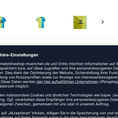
der, gefertigt aus einem glatten und weichen Strick-
hirt, und schimmernde hummel-Details runden den Look