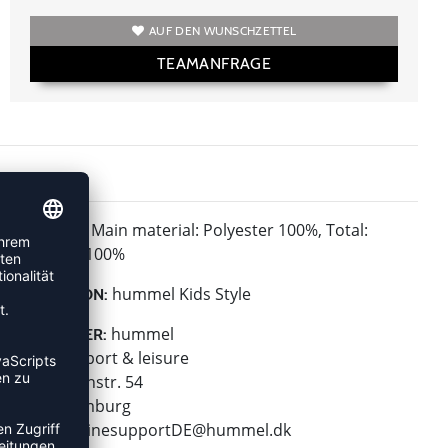
AUF DEN WUNSCHZETTEL
TEAMANFRAGE
Main material: Polyester 100%, Total:
MATERIAL:
Polyester 100%
hummel Kids Style
KOLLEKTION:
hummel
HERSTELLER:
hummel sport & leisure
Leverkusenstr. 54
22761 Hamburg
E-Mail:
onlinesupportDE@hummel.dk