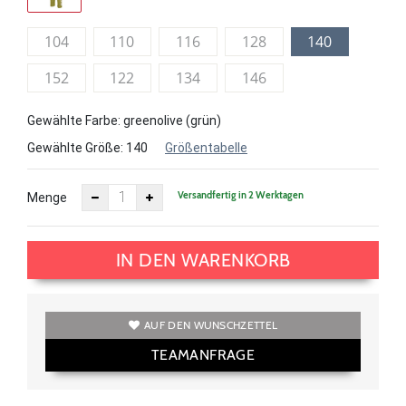
104
110
116
128
140
152
122
134
146
Gewählte Farbe: greenolive (grün)
Gewählte Größe:
140
Größentabelle
Versandfertig in 2 Werktagen
Menge
IN DEN WARENKORB
AUF DEN WUNSCHZETTEL
TEAMANFRAGE