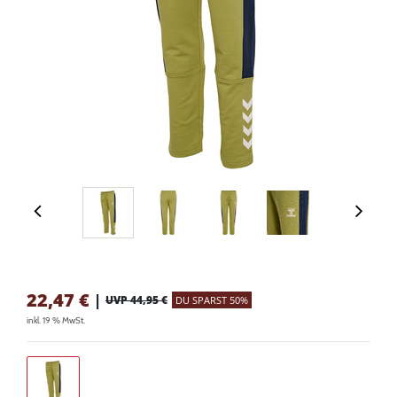
22,47
€
|
UVP 44,95 €
DU SPARST 50%
inkl. 19 % MwSt.