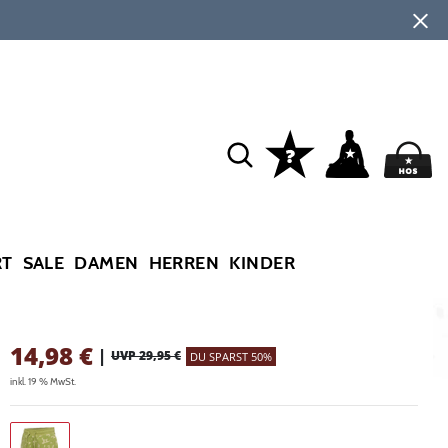
RT
SALE
DAMEN
HERREN
KINDER
14,98
€
|
UVP 29,95 €
DU SPARST 50%
inkl. 19 % MwSt.