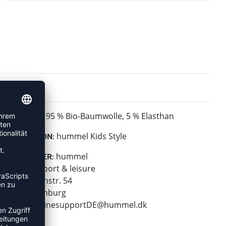
95 % Bio-Baumwolle, 5 % Elasthan
MATERIAL:
hummel Kids Style
KOLLEKTION:
hummel
HERSTELLER:
hummel sport & leisure
Leverkusenstr. 54
22761 Hamburg
E-Mail:
onlinesupportDE@hummel.dk