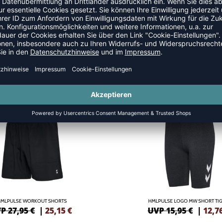
NEW
-20%
HMLPULSE WORKOUT SHORTS
HMLPULSE LOGO MW SHORT TI
P 27,95 €
|
25,15
€
UVP 15,95 €
|
12,7