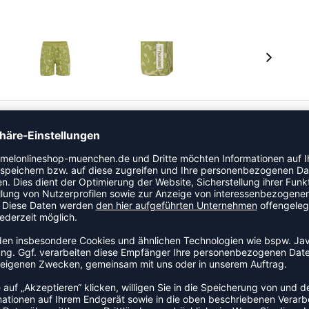
r HMLRUSH AOP SHORTS bieten Kindern eine flexible und
igen durchgängigen Print, den sie lieben werden,
® Logo den Look in einem eleganten Streifen an einer