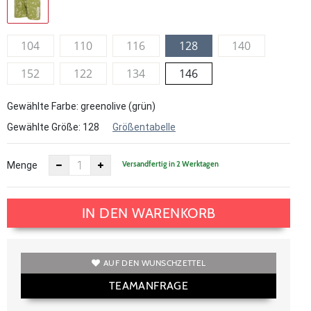
104
110
116
128
140
152
122
134
146
Gewählte Farbe: greenolive (grün)
Gewählte Größe:
128
Größentabelle
Versandfertig in 2 Werktagen
Menge
IN DEN WARENKORB
AUF DEN WUNSCHZETTEL
TEAMANFRAGE