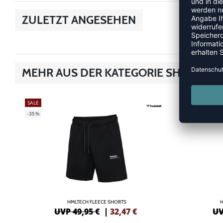
ZULETZT ANGESEHEN
MEHR AUS DER KATEGORIE SHORTS
SALE
NEW
-35%
-10%
HMLTECH FLEECE SHORTS
UVP 49,95 €
|
32,47
€
UV