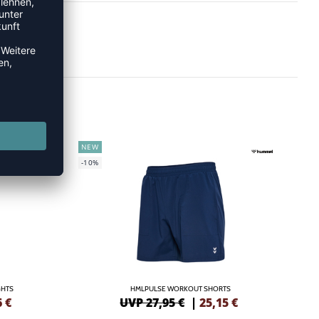
NEW
-10%
GHTS
HMLPULSE WORKOUT SHORTS
6
€
UVP 27,95 €
|
25,15
€