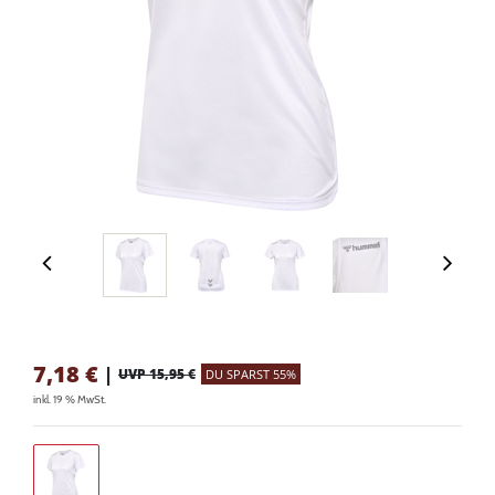
7,18
€
|
UVP 15,95 €
DU SPARST 55%
inkl. 19 % MwSt.