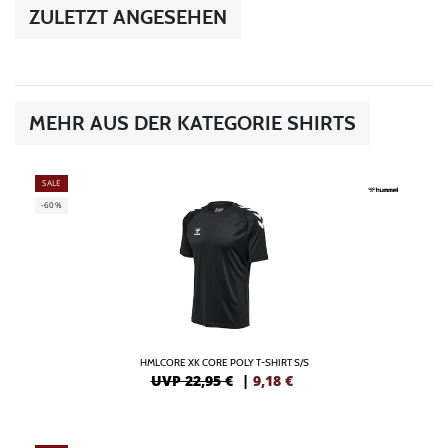
ZULETZT ANGESEHEN
MEHR AUS DER KATEGORIE SHIRTS
SALE
-60%
HMLCORE XK CORE POLY T-SHIRT S/S
UVP 22,95 €
|
9,18
€