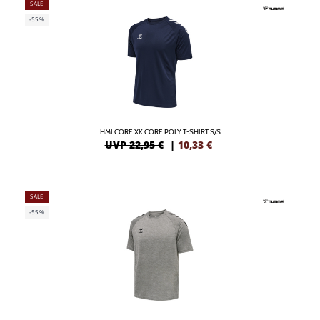
SALE
-55%
HMLCORE XK CORE POLY T-SHIRT S/S
UVP 22,95 €
|
10,33
€
SALE
-55%