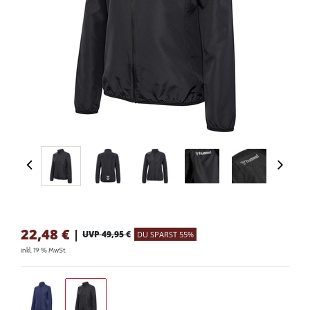
22,48
€
|
UVP 49,95 €
DU SPARST 55%
inkl. 19 % MwSt.