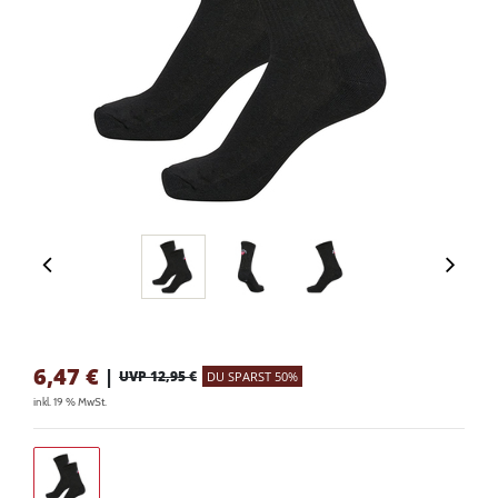
6,47
€
|
UVP 12,95 €
DU SPARST 50%
inkl. 19 % MwSt.