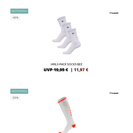
RESTPOSTEN
-40%
HML3-PACK SOCKS BEE
UVP 19,95 €
|
11,97
€
RESTPOSTEN
-55%