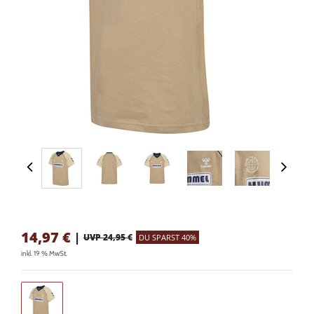
14,97
€
|
UVP 24,95 €
DU SPARST 40%
inkl. 19 % MwSt.