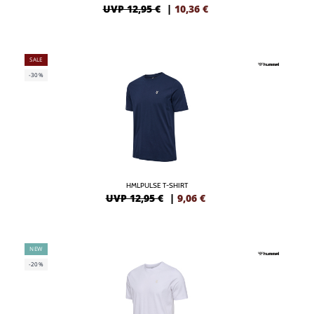
UVP 12,95 €
|
10,36
€
SALE
-30%
HMLPULSE T-SHIRT
UVP 12,95 €
|
9,06
€
NEW
-20%