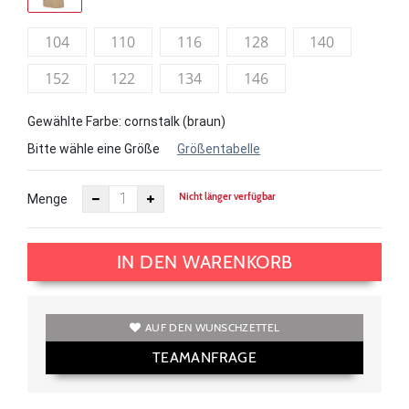
104
110
116
128
140
152
122
134
146
Gewählte Farbe: cornstalk (braun)
Bitte wähle eine Größe
Größentabelle
Nicht länger verfügbar
Menge
IN DEN WARENKORB
AUF DEN WUNSCHZETTEL
TEAMANFRAGE