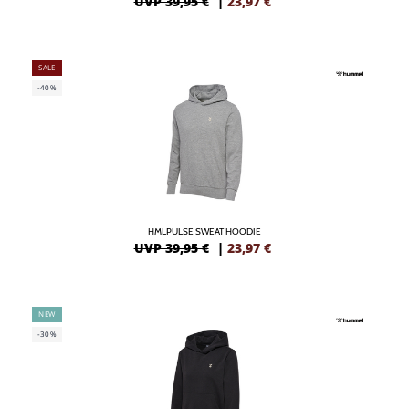
UVP 39,95 €
|
23,97
€
SALE
-40%
HMLPULSE SWEAT HOODIE
UVP 39,95 €
|
23,97
€
NEW
-30%