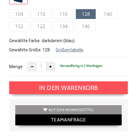
104
110
116
128
140
152
122
134
146
Gewählte Farbe: darkdenim (blau)
Gewählte Größe:
128
Größentabelle
Versandfertig in 2 Werktagen
Menge
IN DEN WARENKORB
AUF DEN WUNSCHZETTEL
TEAMANFRAGE