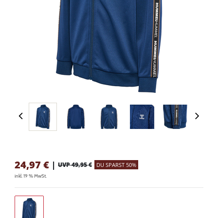
24,97
€
|
UVP 49,95 €
DU SPARST 50%
inkl. 19 % MwSt.