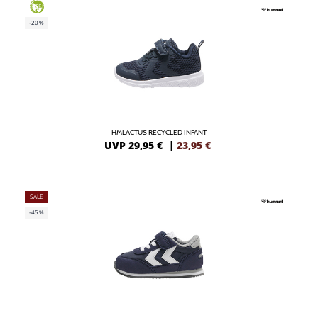
GREEN
-20%
HMLACTUS RECYCLED INFANT
UVP 29,95 €
|
23,95
€
SALE
-45%