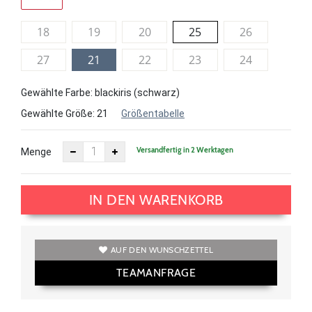
18
19
20
25
26
27
21
22
23
24
Gewählte Farbe: blackiris (schwarz)
Gewählte Größe:
21
Größentabelle
Versandfertig in 2 Werktagen
Menge
IN DEN WARENKORB
AUF DEN WUNSCHZETTEL
TEAMANFRAGE