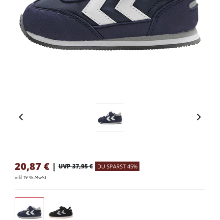
20,87
€
|
UVP 37,95 €
DU SPARST 45%
inkl. 19 % MwSt.