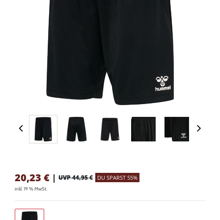
20,23
€
|
UVP 44,95 €
DU SPARST 55%
inkl. 19 % MwSt.