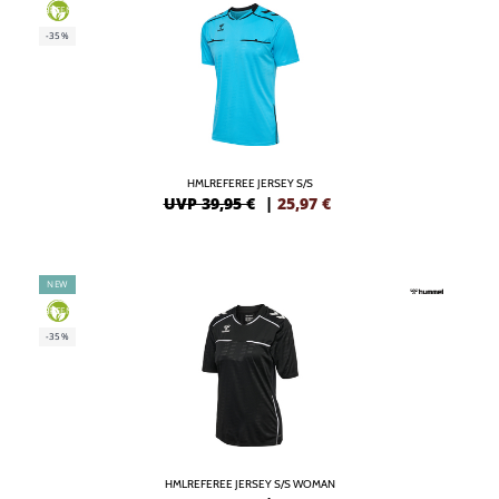
GREEN
-35%
HMLREFEREE JERSEY S/S
UVP 39,95 €
|
25,97
€
NEW
GREEN
-35%
HMLREFEREE JERSEY S/S WOMAN