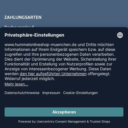
ZAHLUNGSARTEN
Rechnungskauf
Paypal
Kreditkarte
Vorkasse
Sofortüberweisung
NEWSLETTER
FOLLOW US
© 2026 Ballsportdirekt.de GmbH und Co. KG
LAST PIECES: Bekleidung - Spare bis zu 65%