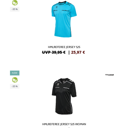
GREEN
-35%
HMLREFEREE JERSEY S/S
UVP 39,95 €
|
25,97
€
NEW
GREEN
-35%
HMLREFEREE JERSEY S/S WOMAN