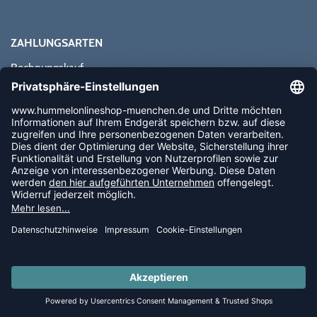
ZAHLUNGSARTEN
Rechnungskauf
Paypal
Kreditkarte
Vorkasse
Sofortüberweisung
NEWSLETTER
FOLLOW US
© 2026 Ballsportdirekt.de GmbH und Co. KG
LAST PIECES: Bekleidung - Spare bis zu 65%