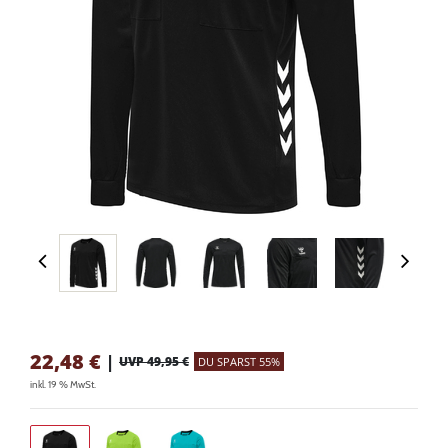
22,48
€
|
UVP 49,95 €
DU SPARST 55%
inkl. 19 % MwSt.