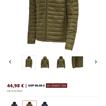
44,98
€
|
UVP 99,95 €
DU SPARST 55%
inkl. 19 % MwSt.