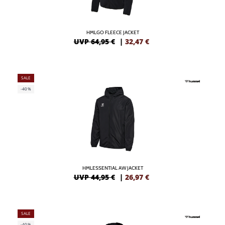
HMLGO FLEECE JACKET
UVP 64,95 €
|
32,47
€
SALE
-40%
HMLESSENTIAL AW JACKET
UVP 44,95 €
|
26,97
€
SALE
-40%