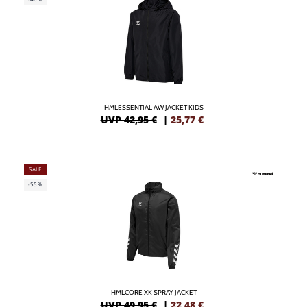
HMLESSENTIAL AW JACKET KIDS
UVP 42,95 €
|
25,77
€
SALE
-55%
HMLCORE XK SPRAY JACKET
UVP 49,95 €
|
22,48
€