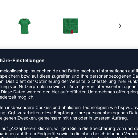
EAVY T-SHIRT S/S WOMAN ist ein legerer Klassiker.
form hat einen Rundhalsausschnitt. Das Logoetikett in