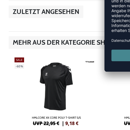
ZULETZT ANGESEHEN
MEHR AUS DER KATEGORIE SHIRTS
SALE
SALE
-60%
-55%
HMLCORE XK CORE POLY T-SHIRT S/S
HML
UVP 22,95 €
|
9,18
€
UV