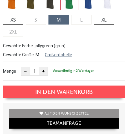
XS
S
M
L
XL
2XL
Gewählte Farbe: jollygreen (grün)
Gewählte Größe:
M
Größentabelle
Versandfertig in 2 Werktagen
Menge
IN DEN WARENKORB
AUF DEN WUNSCHZETTEL
TEAMANFRAGE