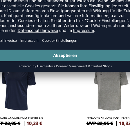
SALE
-55%
CORE XK CORE POLY T-SHIRT S/S
HMLCORE XK CORE POLY T-SHIRT
P 22,95 €
|
10,33
€
UVP 22,95 €
|
10,3