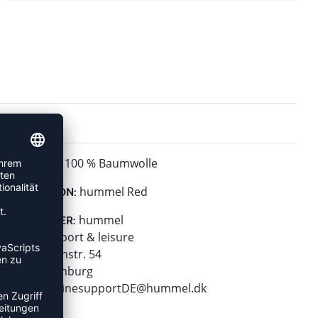
100 % Baumwolle
MATERIAL:
hummel Red
KOLLEKTION:
hummel
HERSTELLER:
hummel sport & leisure
Leverkusenstr. 54
22761 Hamburg
E-Mail:
onlinesupportDE@hummel.dk