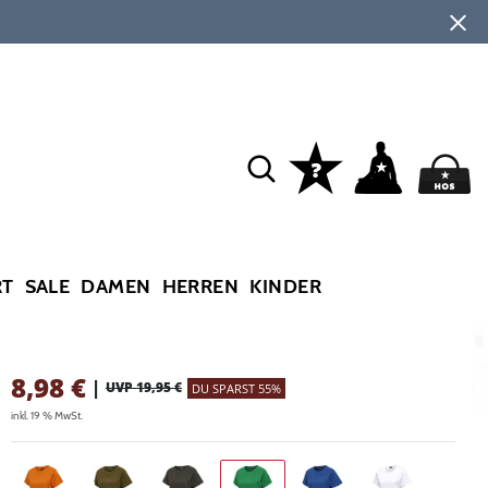
RT
SALE
DAMEN
HERREN
KINDER
8,98
€
|
UVP 19,95 €
DU SPARST 55%
inkl. 19 % MwSt.