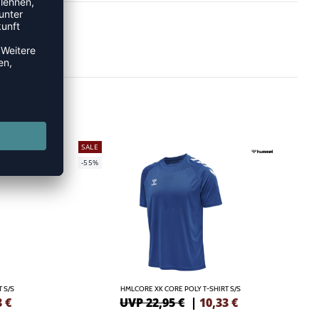
SALE
-55%
 S/S
HMLCORE XK CORE POLY T-SHIRT S/S
3
€
UVP 22,95 €
|
10,33
€