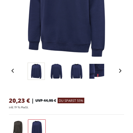
20,23
€
|
UVP 44,95 €
DU SPARST 55%
inkl. 19 % MwSt.