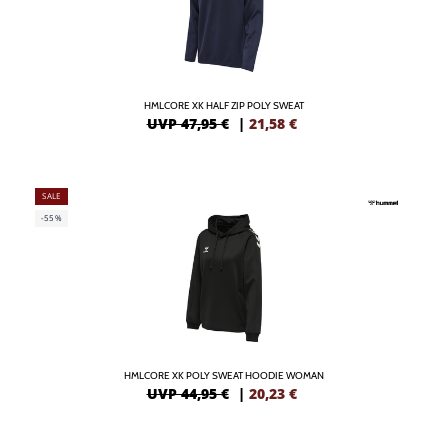
HMLCORE XK HALF ZIP POLY SWEAT
UVP 47,95 €
|
21,58
€
SALE
-55%
HMLCORE XK POLY SWEAT HOODIE WOMAN
UVP 44,95 €
|
20,23
€