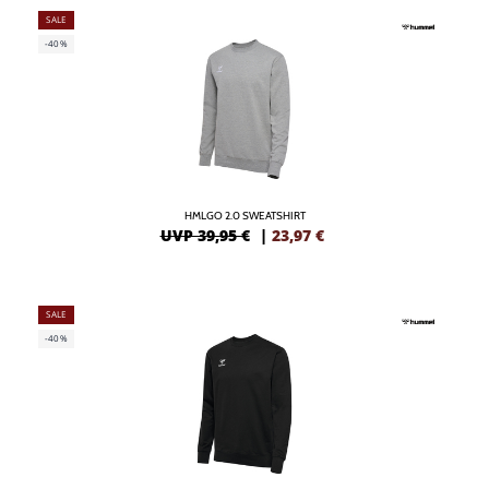
SALE
-40%
HMLGO 2.0 SWEATSHIRT
UVP 39,95 €
|
23,97
€
SALE
-40%