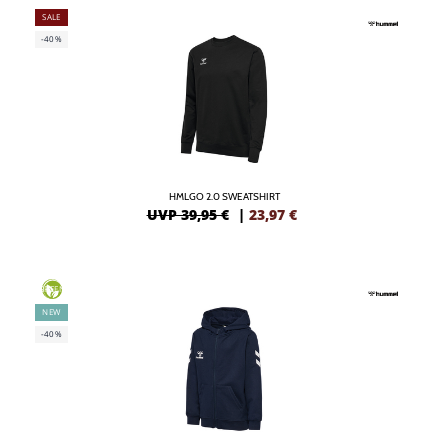
SALE
-40%
HMLGO 2.0 SWEATSHIRT
UVP 39,95 €
|
23,97
€
GREEN
NEW
-40%