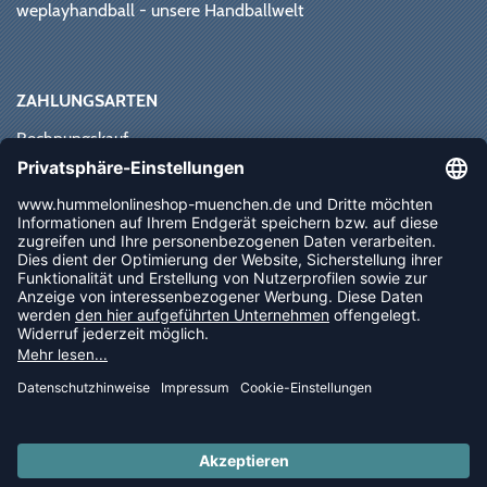
weplayhandball - unsere Handballwelt
ZAHLUNGSARTEN
Rechnungskauf
Paypal
Kreditkarte
Vorkasse
Sofortüberweisung
NEWSLETTER
FOLLOW US
© 2026 Ballsportdirekt.de GmbH und Co. KG