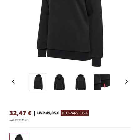
32,47
€
|
UVP 49,95 €
DU SPARST 35%
inkl. 19 % MwSt.