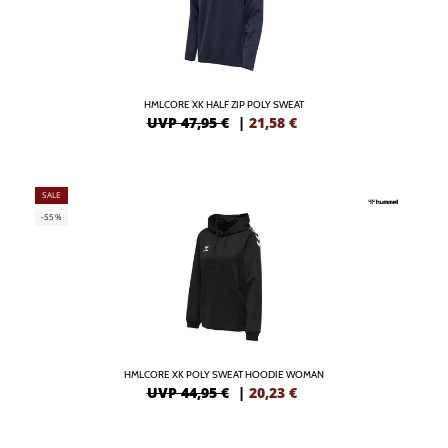
HMLCORE XK HALF ZIP POLY SWEAT
UVP 47,95 €
|
21,58
€
SALE
-55%
HMLCORE XK POLY SWEAT HOODIE WOMAN
UVP 44,95 €
|
20,23
€