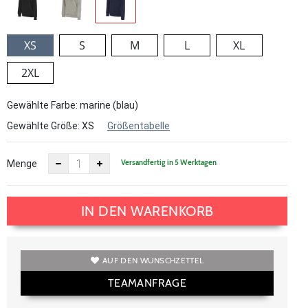
XS
S
M
L
XL
2XL
Gewählte Farbe: marine (blau)
Gewählte Größe:
XS
Größentabelle
Versandfertig in 5 Werktagen
Menge
IN DEN WARENKORB
AUF DEN WUNSCHZETTEL
TEAMANFRAGE