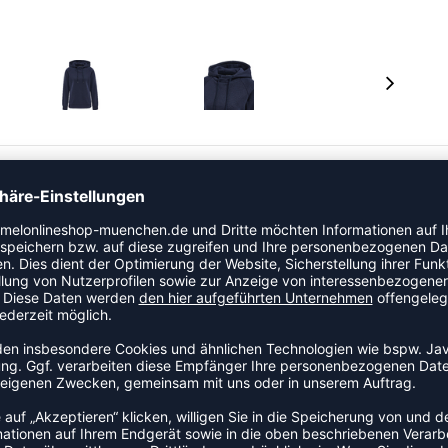
berziehen nach dem Training. Dieses hummel®
 der Innenseite angeraut ist. Die mit Jersey gefütterte
ook ab.