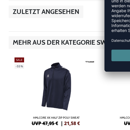
ZULETZT ANGESEHEN
MEHR AUS DER KATEGORIE SWEATS/
SALE
SALE
-55%
-55%
HMLCORE XK HALF ZIP POLY SWEAT
HMLCO
UVP 47,95 €
|
21,58
€
UV