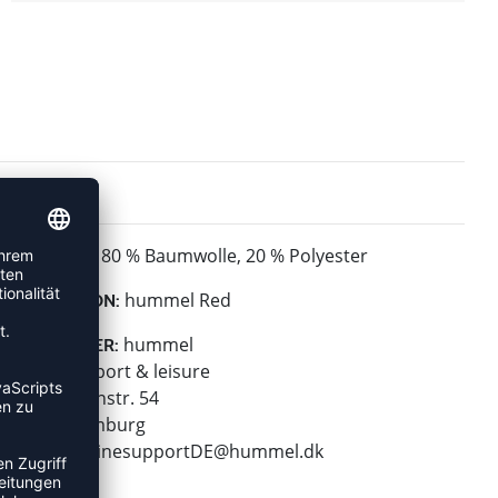
80 % Baumwolle, 20 % Polyester
MATERIAL:
hummel Red
KOLLEKTION:
hummel
HERSTELLER:
hummel sport & leisure
Leverkusenstr. 54
22761 Hamburg
E-Mail:
onlinesupportDE@hummel.dk