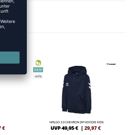
GREEN
NEW
-40%
HMLGO 2.0 CHEVRON ZIP HOODIE KIDS
7
€
UVP 49,95 €
|
29,97
€