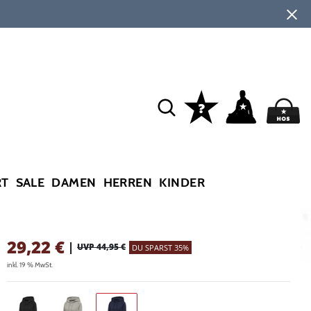
RT
SALE
DAMEN
HERREN
KINDER
29,22
€
|
UVP 44,95 €
DU SPARST 35%
inkl. 19 % MwSt.