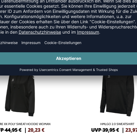
HOODIES
SALE
-40%
RE XK POLY SWEAT HOODIE WOMAN
HMLGO 2.0 SWEATSHIRT
P 44,95 €
|
20,23
€
UVP 39,95 €
|
23,9