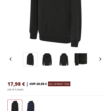
17,98
€
|
UVP 39,95 €
DU SPARST 55%
inkl. 19 % MwSt.