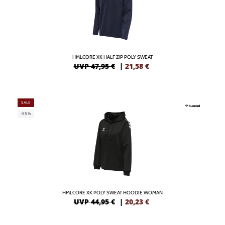
HMLCORE XK HALF ZIP POLY SWEAT
UVP 47,95 €
|
21,58
€
SALE
-55%
HMLCORE XK POLY SWEAT HOODIE WOMAN
UVP 44,95 €
|
20,23
€