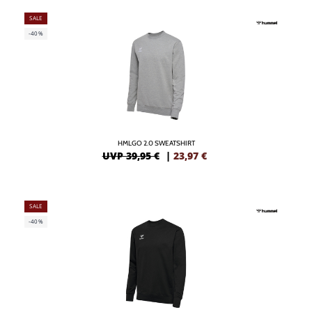
SALE
-40%
HMLGO 2.0 SWEATSHIRT
UVP 39,95 €
|
23,97
€
SALE
-40%