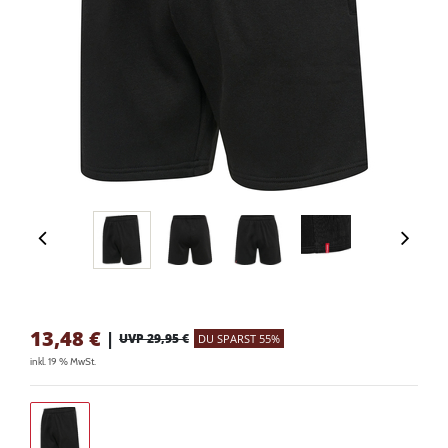
13,48
€
|
UVP 29,95 €
DU SPARST 55%
inkl. 19 % MwSt.