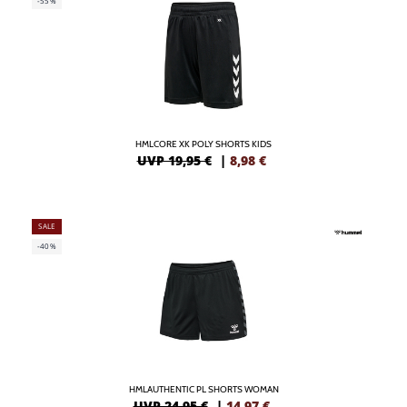
-55%
HMLCORE XK POLY SHORTS KIDS
UVP 19,95 €
|
8,98
€
SALE
-40%
HMLAUTHENTIC PL SHORTS WOMAN
UVP 24,95 €
|
14,97
€