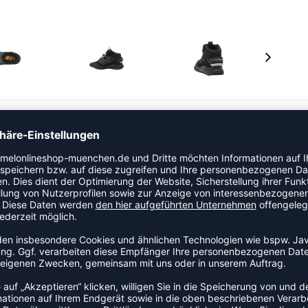
können Kinder mühelos die Natur erkunden. Er hält
 warm und trocken, mit zusätzlichem Schutz durch eine
chneibarer Klettverschluss und elastische Schnürsenkel
material aus Ripstop-Nylon und Polyester mit
 für einen wirklich einzigartigen Stil, den Kinder lieben
 nicht ins Rutschen geraten, während klassische hummel®