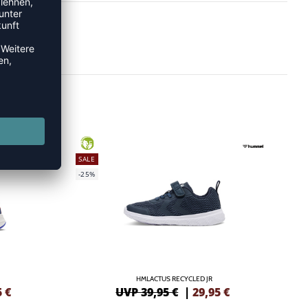
GREEN
SALE
-25%
HMLACTUS RECYCLED JR
5
€
UVP 39,95 €
|
29,95
€