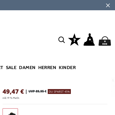
RT
SALE
DAMEN
HERREN
KINDER
49,47
€
|
UVP 89,95 €
DU SPARST 45%
inkl. 19 % MwSt.