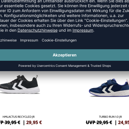
CHUHE
NEW
-17%
HMLACTUS RECYCLED JR
TURBO RUN 1.0 JR
P 39,95 €
|
29,95
€
UVP 29,95 €
|
24,9