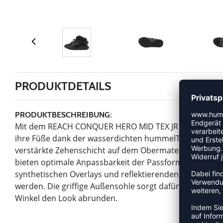
PRODUKTDETAILS
PRODUKTBESCHREIBUNG:
Mit dem REACH CONQUER HERO MID TEX JR Sneakerboot 
ihre Füße dank der wasserdichten hummelTEX-Membran
verstärkte Zehenschicht auf dem Obermaterial. Ein abs
bieten optimale Anpassbarkeit der Passform. Das Ober
synthetischen Overlays und reflektierenden Details sorgt
werden. Die griffige Außensohle sorgt dafür, dass sie
Winkel den Look abrunden.