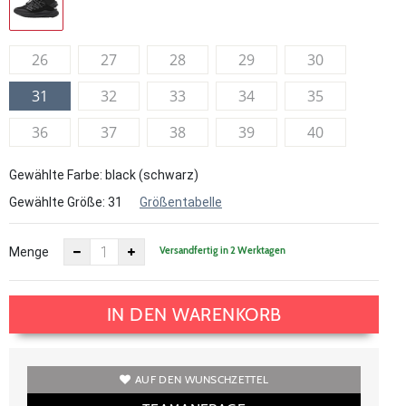
26
27
28
29
30
31
32
33
34
35
36
37
38
39
40
Gewählte Farbe: black (schwarz)
Gewählte Größe:
31
Größentabelle
Versandfertig in 2 Werktagen
Menge
IN DEN WARENKORB
AUF DEN WUNSCHZETTEL