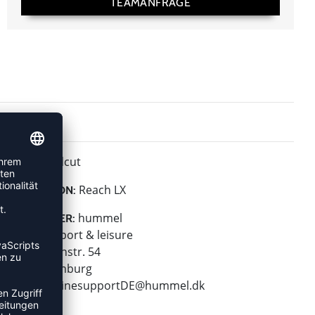
TEAMANFRAGE
Midcut
HÖHE:
Reach LX
KOLLEKTION:
hummel
HERSTELLER:
hummel sport & leisure
Leverkusenstr. 54
22761 Hamburg
E-Mail:
onlinesupportDE@hummel.dk