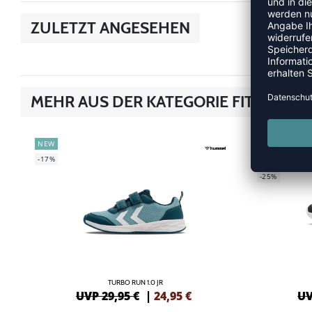
ZULETZT ANGESEHEN
MEHR AUS DER KATEGORIE FITNESSS
NEW
GREEN
-17%
SALE
-25%
TURBO RUN 1.0 JR
UVP 29,95 €
|
24,95
€
UV