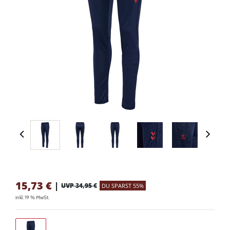
15,73
€
|
UVP 34,95 €
DU SPARST 55%
inkl. 19 % MwSt.