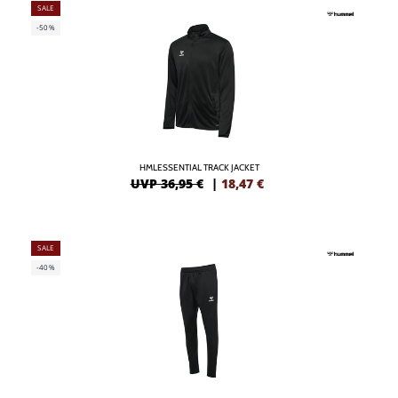
SALE
-50%
HMLESSENTIAL TRACK JACKET
UVP 36,95 €
|
18,47
€
SALE
-40%