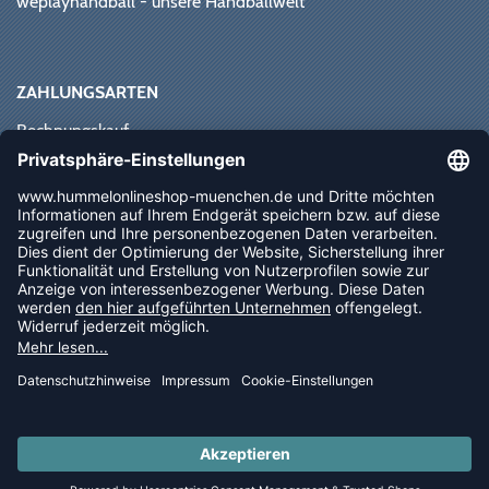
weplayhandball - unsere Handballwelt
ZAHLUNGSARTEN
Rechnungskauf
Paypal
Kreditkarte
Vorkasse
Sofortüberweisung
NEWSLETTER
FOLLOW US
© 2026 Ballsportdirekt.de GmbH und Co. KG