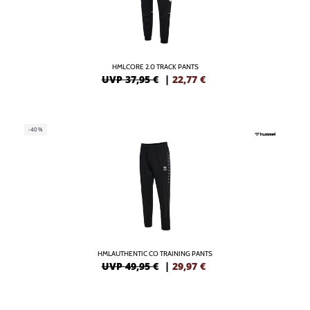
HMLCORE 2.0 TRACK PANTS
UVP 37,95 €
|
22,77
€
-40%
HMLAUTHENTIC CO TRAINING PANTS
UVP 49,95 €
|
29,97
€