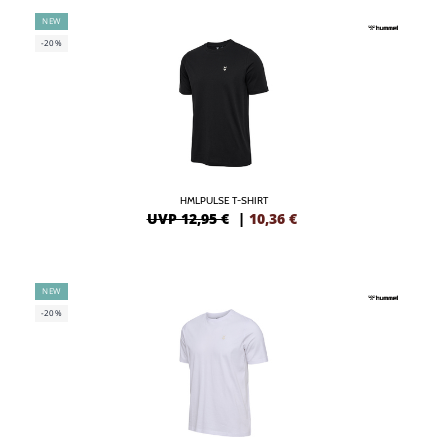
NEW
-20%
HMLPULSE T-SHIRT
UVP 12,95 €
|
10,36
€
NEW
-20%