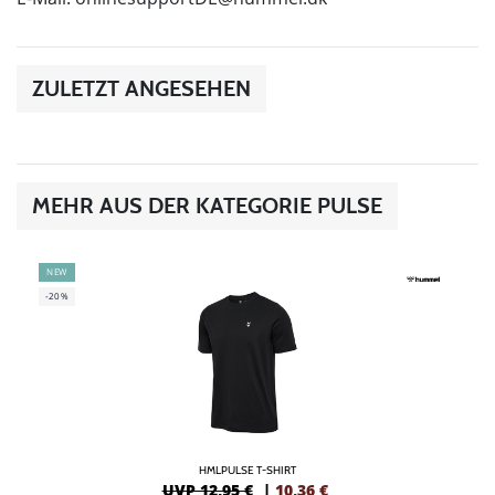
ZULETZT ANGESEHEN
MEHR AUS DER KATEGORIE PULSE
NEW
-20%
HMLPULSE T-SHIRT
UVP 12,95 €
|
10,36
€