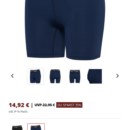
14,92
€
|
UVP 22,95 €
DU SPARST 35%
inkl. 19 % MwSt.