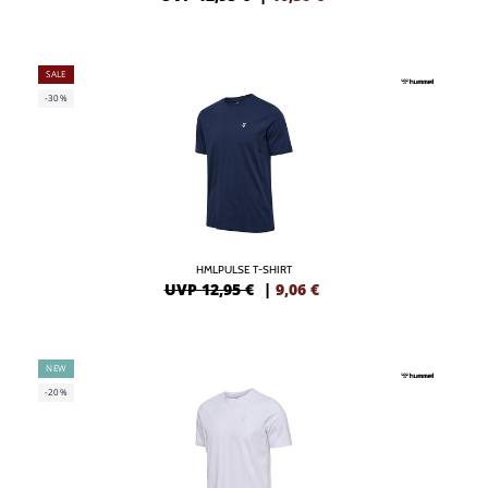
SALE
-30%
HMLPULSE T-SHIRT
UVP 12,95 €
|
9,06
€
NEW
-20%