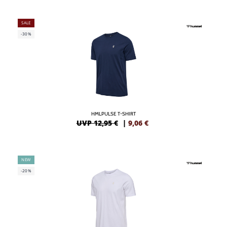
SALE
-30%
HMLPULSE T-SHIRT
UVP 12,95 €
|
9,06
€
NEW
-20%