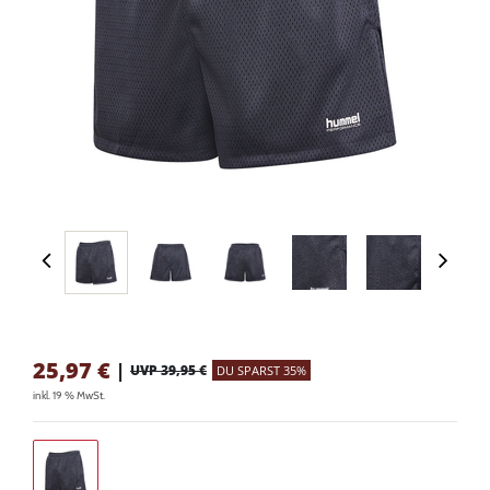
25,97
€
|
UVP 39,95 €
DU SPARST 35%
inkl. 19 % MwSt.