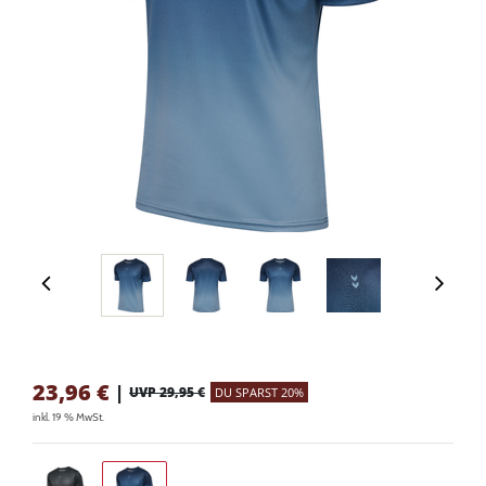
23,96
€
|
UVP 29,95 €
DU SPARST 20%
inkl. 19 % MwSt.