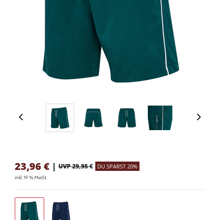
23,96
€
|
UVP 29,95 €
DU SPARST 20%
inkl. 19 % MwSt.