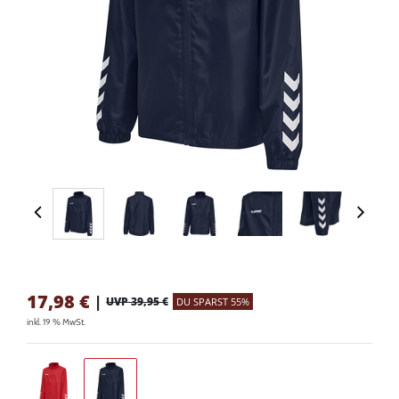
17,98
€
|
UVP 39,95 €
DU SPARST 55%
inkl. 19 % MwSt.