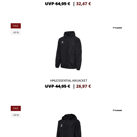
UVP 64,95 €
|
32,47
€
SALE
-40%
HMLESSENTIAL AW JACKET
UVP 44,95 €
|
26,97
€
SALE
-40%