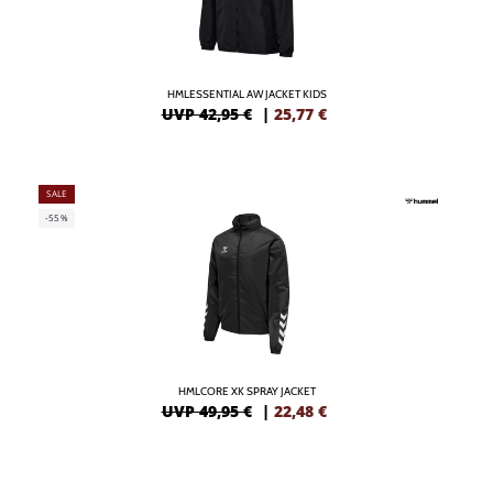
HMLESSENTIAL AW JACKET KIDS
UVP 42,95 €
|
25,77
€
SALE
-55%
HMLCORE XK SPRAY JACKET
UVP 49,95 €
|
22,48
€