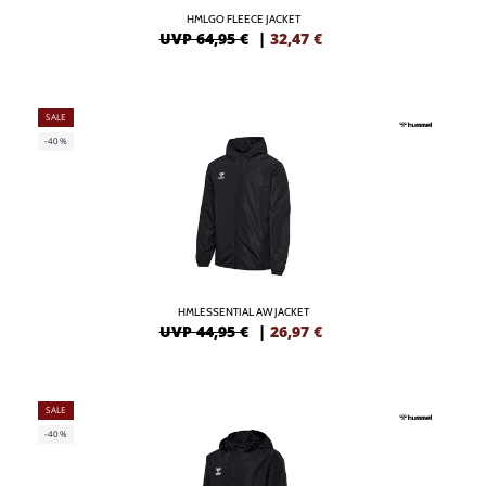
HMLGO FLEECE JACKET
UVP 64,95 €
|
32,47
€
SALE
-40%
HMLESSENTIAL AW JACKET
UVP 44,95 €
|
26,97
€
SALE
-40%