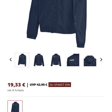
19,33
€
|
UVP 42,95 €
DU SPARST 55%
inkl. 19 % MwSt.