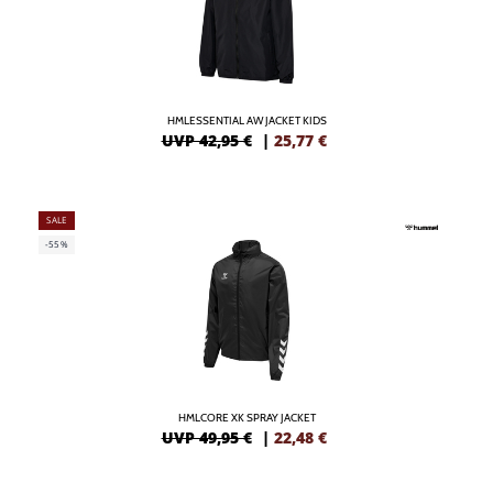
HMLESSENTIAL AW JACKET KIDS
UVP 42,95 €
|
25,77
€
SALE
-55%
HMLCORE XK SPRAY JACKET
UVP 49,95 €
|
22,48
€