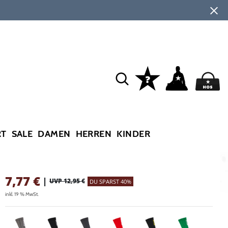
RT
SALE
DAMEN
HERREN
KINDER
7,77
€
|
UVP 12,95 €
DU SPARST 40%
inkl. 19 % MwSt.