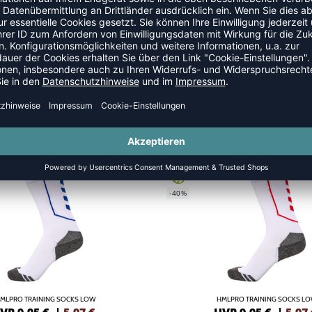
ING
NEW
GREEN
-40%
MLPRO TRAINING SOCKS LOW
HMLPRO TRAINING SOCKS L