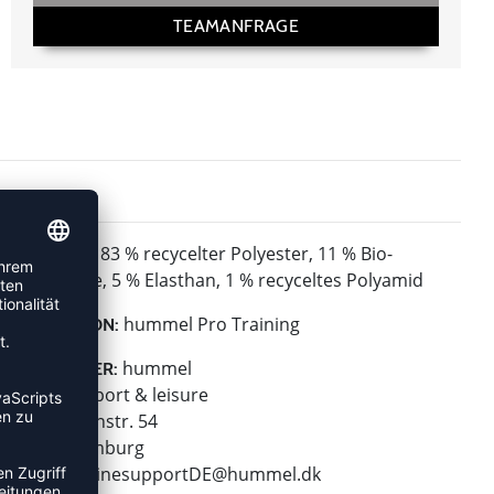
TEAMANFRAGE
83 % recycelter Polyester, 11 % Bio-
MATERIAL:
Baumwolle, 5 % Elasthan, 1 % recyceltes Polyamid
hummel Pro Training
KOLLEKTION:
hummel
HERSTELLER:
hummel sport & leisure
Leverkusenstr. 54
22761 Hamburg
E-Mail:
onlinesupportDE@hummel.dk