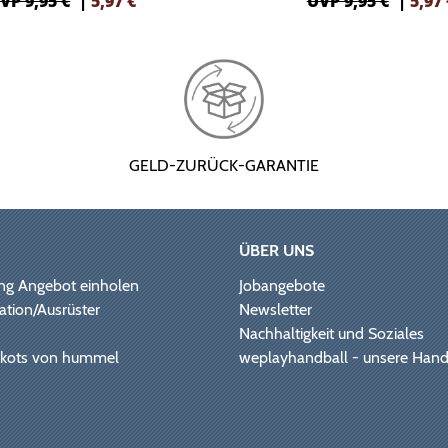
VP 9,95 €
|
5,97
€
UVP 9,95 €
|
5,97
GELD-ZURÜCK-GARANTIE
ÜBER UNS
ng Angebot einholen
Jobangebote
ation/Ausrüster
Newsletter
Nachhaltigkeit und Soziales
Trikots von hummel
weplayhandball - unsere Hand