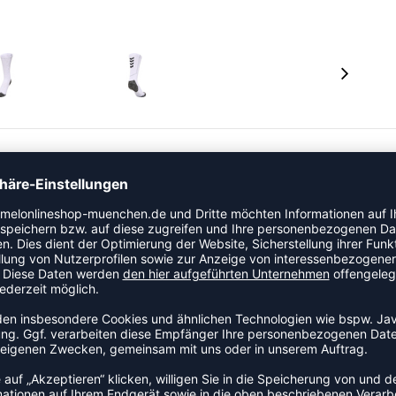
ischung mit recyceltem Polyester gefertigt und daher
n über eine Fußgewölbeunterstützung, die zusätzlichen
keitsmanagement-Technologie deine Füße kühl und