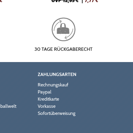
€
UVP 12,95 €
|
7,77
€
30 TAGE RÜCKGABERECHT
ZAHLUNGSARTEN
Rechnungskauf
Paypal
Kreditkarte
ballwelt
Vorkasse
Sofortüberweisung