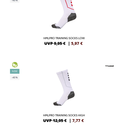
-40%
HMLPRO TRAINING SOCKS LOW
UVP 9,95 €
|
5,97
€
GREEN
NEW
-40%
HMLPRO TRAINING SOCKS HIGH
UVP 12,95 €
|
7,77
€