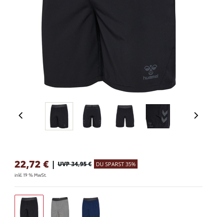
22,72
€
|
UVP 34,95 €
DU SPARST 35%
inkl. 19 % MwSt.