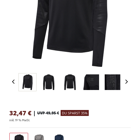
32,47
€
|
UVP 49,95 €
DU SPARST 35%
inkl. 19 % MwSt.