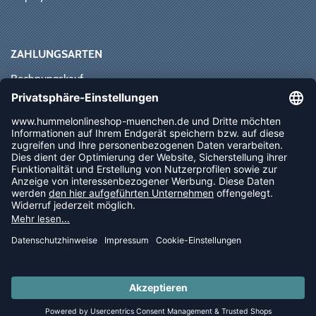
ZAHLUNGSARTEN
Rechnungskauf
Paypal
Kreditkarte
Vorkasse
Sofortüberweisung
NEWSLETTER
FOLLOW US
© 2026 Ballsportdirekt.de GmbH und Co. KG
LAST PIECES: Bekleidung - Spare bis zu 65%