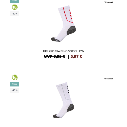
NEW
GREEN
-40%
HMLPRO TRAINING SOCKS LOW
UVP 9,95 €
|
5,97
€
GREEN
NEW
-40%