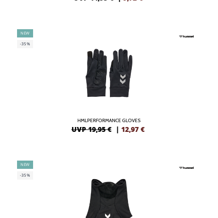
NEW
-35%
HMLPERFORMANCE GLOVES
UVP 19,95 €
|
12,97
€
NEW
-35%