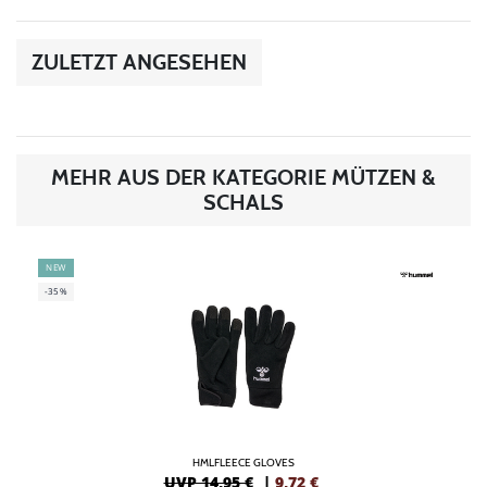
ZULETZT ANGESEHEN
MEHR AUS DER KATEGORIE MÜTZEN &
SCHALS
NEW
-35%
HMLFLEECE GLOVES
UVP 14,95 €
|
9,72
€