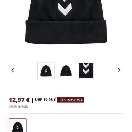
12,97
€
|
UVP 19,95 €
DU SPARST 35%
inkl. 19 % MwSt.