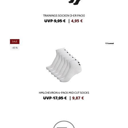
TRAININGS SOCKEN (3-ER PACK)
UVP 9,95 €
|
4,95
€
SALE
-45%
HMLCHEVRON 6-PACK MID CUT SOCKS
UVP 17,95 €
|
9,87
€