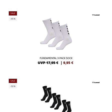
SALE
-45%
FUNDAMENTAL 3-PACK SOCK
UVP 17,95 €
|
9,95
€
SALE
-50%