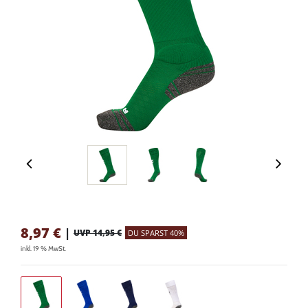
8,97
€
|
UVP 14,95 €
DU SPARST 40%
inkl. 19 % MwSt.