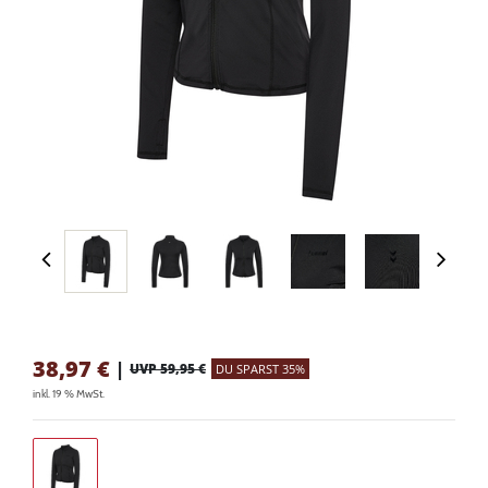
38,97
€
|
UVP 59,95 €
DU SPARST 35%
inkl. 19 % MwSt.