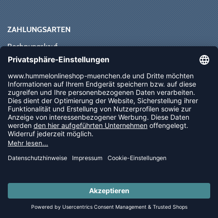
ZAHLUNGSARTEN
Rechnungskauf
Paypal
Kreditkarte
Vorkasse
Sofortüberweisung
NEWSLETTER
FOLLOW US
© 2026 Ballsportdirekt.de GmbH und Co. KG
LAST PIECES: Bekleidung - Spare bis zu 65%