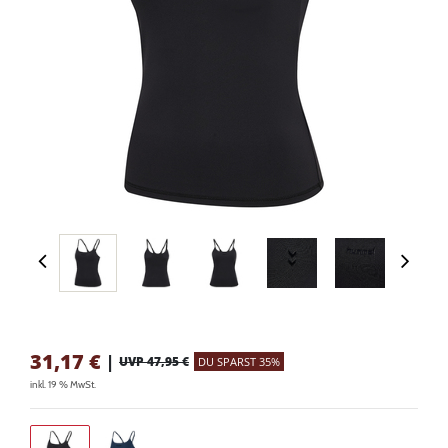
31,17
€
|
UVP 47,95 €
DU SPARST 35%
inkl. 19 % MwSt.